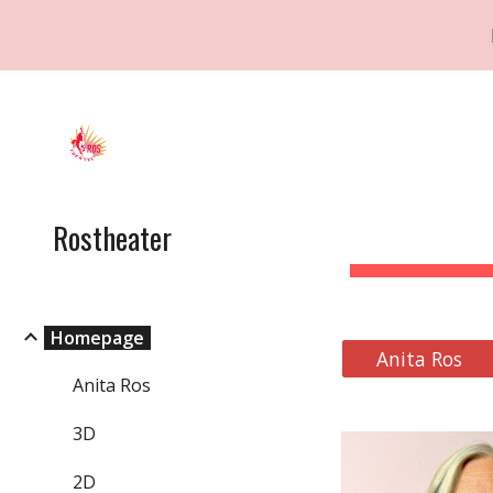
Sk
Rostheater
Homepage
Anita Ros
Anita Ros
3D
2D