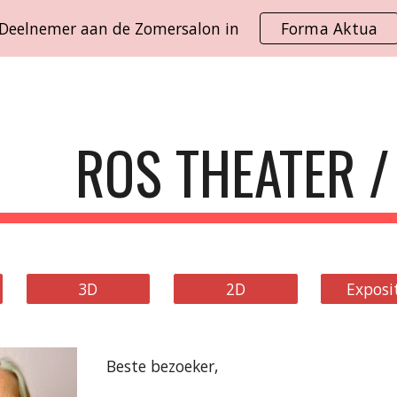
Deelnemer aan de Zomersalon in
Forma Aktua
ip to main content
Skip to navigat
ROS THEATER /
3D
2D
Exposi
Beste bezoeker,